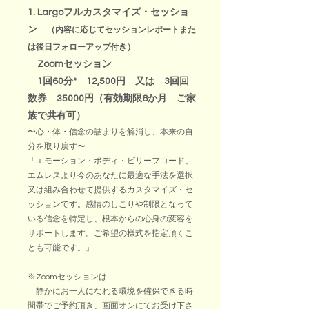
1. Largoフルカスタマイズ・セッショ
ン
（内容に応じてセッションレポートまた
は後日フォローアップ付き）
Zoomセッション
1回60分* 12,500円 又は 3回回
数券 35000円（有効期限6か月 ご家
族で共有可）
〜心・体・信念の詰まりを解消し、本来の自
分を取り戻す〜
「エモーション・ボディ・ビリーフコード、
エムレスより今のあなたに最適な手法を選択
又は組み合わせて提供するカスタマイズ・セ
ッションです。感情のしこりや制限となって
いる信念を特定し、根本からの心身の変容を
サポートします。ご希望の様式を指定頂くこ
とも可能です。」
※
Zoomセッションは
静かにお一人になれる環境を確保できる時
間帯
でご予約頂き、
画面オン
にてお受け下さ