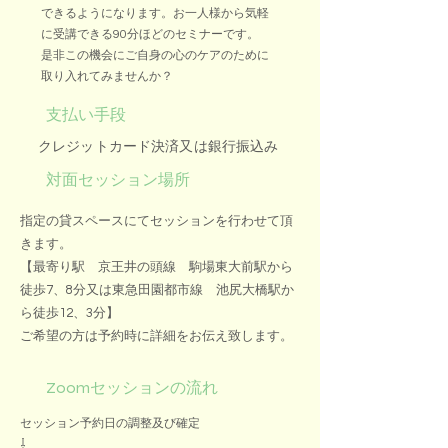
できるようになります。お一人様から気軽
に受講できる90分ほどのセミナーです。
​是非この機会にご自身の心のケアのために
取り入れてみませんか？
支払い手段
クレジットカード決済又は銀行振込み
対面セッション場所
​指定の貸スペースにてセッションを行わせて頂
きます。
【最寄り駅 京王井の頭線 駒場東大前駅から
徒歩7、8分又は東急田園都市線 池尻大橋駅か
ら徒歩12、3分】
ご希望の方は予約時に詳細をお伝え致します。
​ Zoom
セッションの流れ
セッション予約日の調整及び確定
⇩