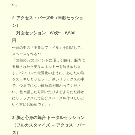
い。
2. アクセス・バーズ®（単独セッショ
ン）
対面セッション 60分* 8,500
円
〜頭の中の「不要なファイル」を削除して、
スペースを作る〜
「頭部の32のポイントに優しく触れ、脳内に
蓄積された不要なエネルギーを解き放ちま
す。パソコンの最適化のように、あなたの脳
をスッキリとリセット。深いリラックスの中
で、今までにない解放感を味わってくださ
い。色々話したり聞いたりするよりただ静か
にリラックスして自分スペースを作りたいと
いう方にお勧めです。」
3. 脳と心身の統合 トータルセッション
（フルカスタマイズ ＋ アクセス・バー
ズ）