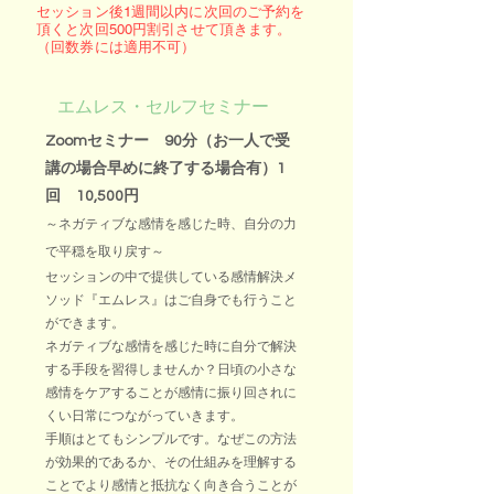
セッション後1週間以内に次回のご予約を
頂くと次回500円割引させて頂きます。
（回数券には適用不可）
エムレス・セルフセミナー
Zoomセミナー 90分（お一人で受
講の場合早めに終了する場合有）1
回 10,500円
～ネガティブな感情を感じた時、自分の力
で平穏を取り戻す～
セッションの中で提供している感情解決メ
ソッド『エムレス』はご自身でも行うこと
ができます。
ネガティブな感情を感じた時に自分で解決
する手段を習得しませんか？
日頃の小さな
感情をケアすることが感情に振り回されに
くい日常につながっていきます。
手順はとてもシンプルです。なぜこの方法
が効果的であるか、その仕組みを理解する
ことでより感情と抵抗なく向き合うことが