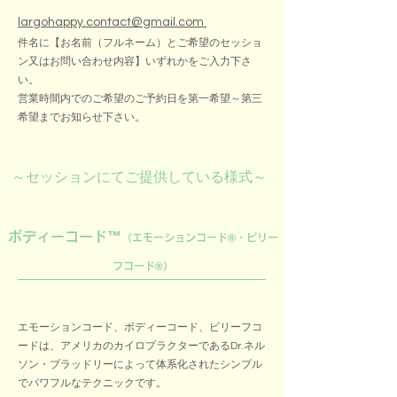
largohappy.contact@gmail.com
件名に【お名前（フルネーム）とご希望のセッショ
ン又はお問い合わせ内容】いずれかをご入力下さ
い。
営業時間内でのご希望のご予約日を第一希望～第三
希望までお知らせ下さい。
～セッションにてご提供している様式～
​ボディーコード™
（エモーションコード®・ビリー
フコード®）
エモーションコード、ボディーコード、ビリーフコ
ードは、アメリカのカイロプラクターであるDr.ネル
ソン・ブラッドリーによって体系化されたシンプル
でパワフルなテクニックです。