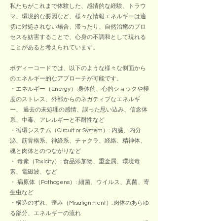
私たちがこれまで体験した、感情的な経験、トラウ
マ、環境的な要因など、様々な情報エネルギーは適
切に対処されない場合、滞ったり、自然治癒のプロ
セスを妨害することで、心身の不調和として現れる
ことがあると考えられています。
ボディーコードでは、以下のような様々な側面から
のエネルギー的なアプローチが可能です。
・エネルギー（Energy）:身体的、心的ショックや極
度のストレス、外部からのネガティブなエネルギ
ー、 過去の未処理の感情、誤った思い込み、信念体
系、中毒、アレルギーと不耐性など
・循環システム（Circuit or System）: 内臓、内分
泌、筋骨格系、神経系、チャクラ、経絡、精神体、
魂と肉体とのつながりなど
・ 毒素（Toxicity）: 食品添加物、重金属、環境毒
素、電磁波、など
・ 病原体（Pathogens）: 細菌、ウイルス、真菌、寄
生虫など
・構造のずれ、歪み（Misalignment）:肉体のあらゆ
る部分、エネルギーの流れ