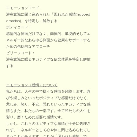
エモーションコード：
潜在意識に閉じ込められた「囚われた感情(trapped
emotion)」を特定し、解放する
ボディコード：
感情的な側面だけでなく、肉体的、環境的そしてエ
ネルギー的なあらゆる側面から健康をサポートする
ための包括的なアプローチ
ビリーフコード：
潜在意識に眠るネガティブな信念体系を特定し解放
する
エモーション（感情）について
私たちは、人生の中で様々な感情を経験します。喜
びや楽しみといったポジティブな感情だけでなく、
悲しみ、怒り、不安、恐れといったネガティブな感
情もまた、私たちの一部です。全て私たちの人生を
彩り、磨くために必要な感情です。
しかし、これらのネガティブな感情が十分に処理さ
れず、エネルギーとして心や体に閉じ込められてし
まうことがあります。これが「囚われた感情」で