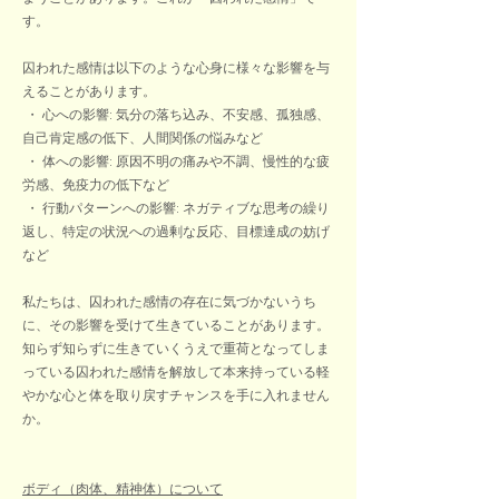
す。
囚われた感情は以下のような心身に様々な影響を与
えることがあります。
・ 心への影響: 気分の落ち込み、不安感、孤独感、
自己肯定感の低下、人間関係の悩みなど
・ 体への影響: 原因不明の痛みや不調、慢性的な疲
労感、免疫力の低下など
・ 行動パターンへの影響: ネガティブな思考の繰り
返し、特定の状況への過剰な反応、目標達成の妨げ
など
私たちは、囚われた感情の存在に気づかないうち
に、その影響を受けて生きていることがあります。
知らず知らずに生きていくうえで重荷となってしま
っている囚われた感情を解放して本来持っている軽
やかな心と体を取り戻すチャンスを手に入れません
か。
ボディ（肉体、精神体）について