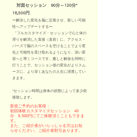
対面セッション 90分～120分*
18,500円
〜解決した変化を脳に定着させ、新しい可能
性へアップデートする〜
「フルカスタマイズ・セッションで心と体の
滞りを解消した直後（直前）に、アクセス・
バーズで脳のスペースを空けることでより変
化と可能性を受け取れるようになり、深い変
容へと導くコースです。癒しと解放を同時に
行うことで、セッション後の変化がよりスム
ーズに、より深くあなたの人生に浸透してい
きます。
​*
セッション時間は身体の状態によって多少前
後致します。
新規ご予約のお客様：
初回体験カスタマイズセッション 40
分 9,500円にてご体験頂くこともできま
す。
また、ご紹介者がいらっしゃる方はお知
らせください。ご紹介者割引あります。