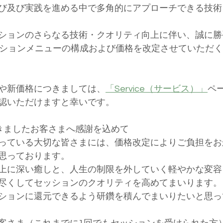
び及び実践を進める中で多角的にアプローチできる技術
ッションのさらなる技術・クオリティ向上に伴い、誠に勝手
ッションメニューの構成および価格を改定させていただ
細や新価格につきましては、
「Service（サービス）」
ペ
認いただけますと幸いです。
頂きましたお客さまへ感謝を込めて
さっている大切な皆さまには、価格改定によりご負担を
思っております。
以上に深い癒しと、人生の制限を外していく軽やかな変
尽くしてセッションのクオリティを高めてまいります。
ションに還元できるよう研鑽を積んでまいりたいと思っ